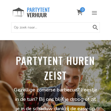
0
Zoekknop
Zoek
naar:
PARTYTENT HUREN
ZEIST
Gezellige zomerse barbecue? Feestje
in de tuin? Bij ons blijf je droog of zit
je in de schaduw dankzij de easy-up