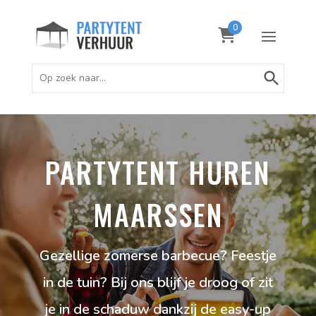
0
Zoekknop
Zoek
naar:
PARTYTENT HUREN
MAARSSEN
Gezellige zomerse barbecue? Feestje
in de tuin? Bij ons blijf je droog of zit
je in de schaduw dankzij de easy-up