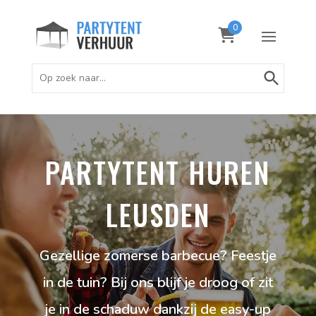
0
Zoekknop
Zoek
naar:
PARTYTENT HUREN
LEUSDEN
Gezellige zomerse barbecue? Feestje
in de tuin? Bij ons blijf je droog of zit
je in de schaduw dankzij de easy-up